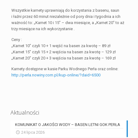
Wszystkie karnety uprawniają do korzystania z basenu, saun
i łaźni przez 60 minut niezależnie od pory dnia i tygodnia a ich
ważność to: „Karnet 10 i 15” – dwa miesiące, a „Karnet 20” to aż
trzy miesiące na ich wykorzystanie .
Ceny :
„Karnet 10” czyli 10 + 1 wejść na basen za kwotę – 89 zł
„Karnet 15” czyli 15 + 2 wejścia na basen za kwotę – 129 zł
„Karnet 20” czyli 20 + 3 wejścia na basen za kwotę – 169 zł
Karnety dostępne w kasie Parku Wodnego Perła oraz online:
http://perla.nowiny.com.pl/kup-online/?daid=6500
Aktualności
KOMUNIKAT O JAKOŚCI WODY – BASEN LETNI GOK PERŁA
24 lipca 2026