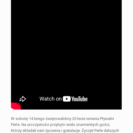
W sobotę 14 lutego świętowaliśmy 20 lecie isnienia Pływalni
Perła. Na uroczystości przybyło wielu znamienitych gości,
którzy składali nam życzenia i gratulacje. Życzyli Perle dalszych