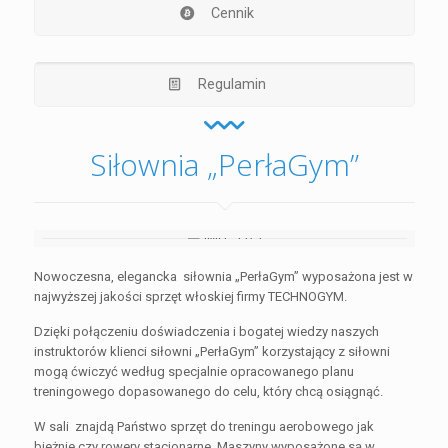
Cennik
Regulamin
Siłownia „PerłaGym”
Nowoczesna, elegancka siłownia „PerłaGym” wyposażona jest w
najwyższej jakości sprzęt włoskiej firmy TECHNOGYM.
Dzięki połączeniu doświadczenia i bogatej wiedzy naszych
instruktorów klienci siłowni „PerłaGym” korzystający z siłowni
mogą ćwiczyć według specjalnie opracowanego planu
treningowego dopasowanego do celu, który chcą osiągnąć.
W sali znajdą Państwo sprzęt do treningu aerobowego jak
bieżnie czy rowery stacjonarne. Maszyny wyposażone są w