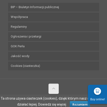
BIP – Biuletyn Informacji publicznej
Współpraca
Regulaminy
Ogłoszenia i przetargi
GOK Perła
Jakość wody
Cookies (ciasteczka)
Ta strona używa ciasteczek (cookies), dzięki którym nasz serwis może
Buy online!
© 2026 Pływalnia Perła w Nowinach.
działać lepiej.
Dowiedz się więcej
Rozumiem